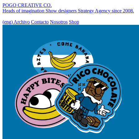
POGO CREATIVE CO.
Heads of imagination
Show designers
Strategy Agency
since 2008.
(eng)
Archivo
Contacto
Nosotros
Shop