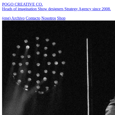
POGO CREATIVE CO.
Heads of imagination
Show designers
Strategy Agency
since 2008.
(eng)
Archivo
Contacto
Nosotros
Shop