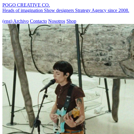
POGO CREATIVE CO.
Heads of imagination
Show designers
Strategy Agency
since 2008.
(eng)
Archivo
Contacto
Nosotros
Shop